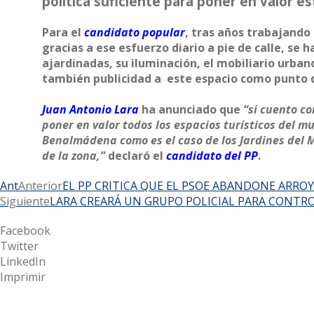
política suficiente para poner en valor e
Para el
candidato popular
, tras años trabajando
gracias a ese esfuerzo diario a pie de calle, se 
ajardinadas, su iluminación, el mobiliario urbano
también publicidad a este espacio como punto de
Juan Antonio Lara
ha anunciado que
“si cuento co
poner en valor todos los espacios turísticos del m
Benalmádena como es el caso de los Jardines del M
de la zona,”
declaró el
candidato del
PP
.
Ant
Anterior
EL PP CRITICA QUE EL PSOE ABANDONE ARROY
Siguiente
LARA CREARÁ UN GRUPO POLICIAL PARA CONTR
Facebook
Twitter
LinkedIn
Imprimir