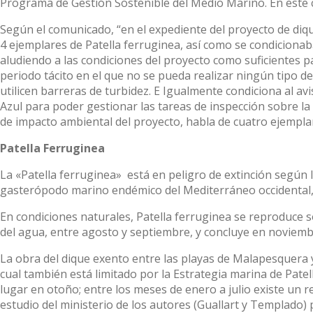
Programa de Gestión Sostenible del Medio Marino. En este c
Según el comunicado, “en el expediente del proyecto de diq
4 ejemplares de Patella ferruginea, así como se condicionaba
aludiendo a las condiciones del proyecto como suficientes 
periodo tácito en el que no se pueda realizar ningún tipo de
utilicen barreras de turbidez. E Igualmente condiciona al av
Azul para poder gestionar las tareas de inspección sobre la 
de impacto ambiental del proyecto, habla de cuatro ejemplar
Patella Ferruginea
La «Patella ferruginea» está en peligro de extinción según 
gasterópodo marino endémico del Mediterráneo occidental,
En condiciones naturales, Patella ferruginea se reproduce 
del agua, entre agosto y septiembre, y concluye en noviemb
La obra del dique exento entre las playas de Malapesquera y
cual también está limitado por la Estrategia marina de Patel
lugar en otoño; entre los meses de enero a julio existe un 
estudio del ministerio de los autores (Guallart y Templado)