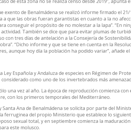
aso de esta zona no se realiza censo desde 2019”, apunta el
ue exento de Benalmádena se realizó informe firmado el 21/
 a que las obras fueran garantistas en cuanto a la no afecci
para conseguir el propósito de no molestar a la lapa”. “En 
 actividad. También se dice que para evitar plumas de turbid
iso con tres días de antelación a la Consejería de Sostenibi
obra”. “Dicho informe y que se tiene en cuenta en la Resoluc
es, aunque hoy día la población ha podido variar”, añade el 
la Ley Española y Andaluza de especies en Régimen de Protec
 considerado como uno de los invertebrados más amenazado
sólo una vez al año. La época de reproducción comienza con 
re, con los primeros temporales del Mediterráneo.
 Santa Ana de Benalmádena se solicita por parte del Ministe
la ferruginea del propio Ministerio que establece lo siguien
reposo sexual total, y en septiembre comienza la maduración
 para este molusco.