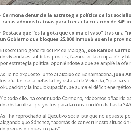
· Carmona denuncia la estrategia política de los socia
trabas administrativas para frenar la creación de 349 
· Destaca que “es la gota que colma el vaso” tras una “n
un Gobierno que bloquea 25.000 inmuebles en la provincia
El secretario general del PP de Málaga,
José Ramón Carmo
de vivienda es subir los precios, favorecer la okupación y b
por estrategia política, oponiéndose a que se amplíe la ofer
Así lo ha expuesto junto al alcalde de Benalmádena,
Juan A
los efectos de la nefasta Ley estatal de Vivienda, “que ha su
okupación y la inquiokupación, se suma el déficit energétic
Y a todo ello, ha continuado Carmona, “debemos añadirle es
de obstaculizar proyectos para la construcción de hasta 34
Así, ha reprochado al Ejecutivo socialista que no apueste por
alegando que Sánchez, “además de convertir esta situación 
de precios en nuestro país”.