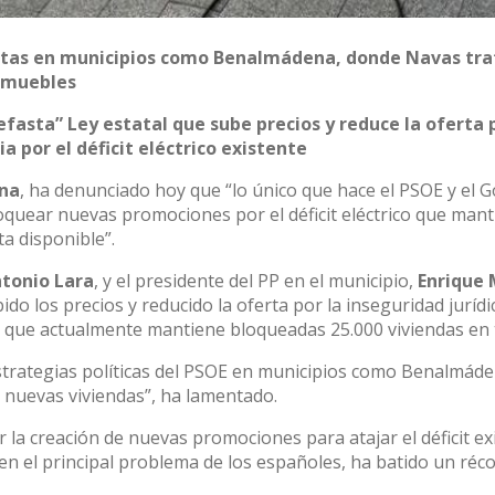
listas en municipios como Benalmádena, donde Navas tra
inmuebles
efasta” Ley estatal que sube precios y reduce la oferta 
 por el déficit eléctrico existente
na
, ha denunciado hoy que “lo único que hace el PSOE y el 
loquear nuevas promociones por el déficit eléctrico que mant
ta disponible”.
ntonio Lara
, y el presidente del PP en el municipio,
Enrique
bido los precios y reducido la oferta por la inseguridad juríd
o que actualmente mantiene bloqueadas 25.000 viviendas en t
trategias políticas del PSOE en municipios como Benalmáden
9 nuevas viviendas”, ha lamentado.
 la creación de nuevas promociones para atajar el déficit exi
en el principal problema de los españoles, ha batido un réc