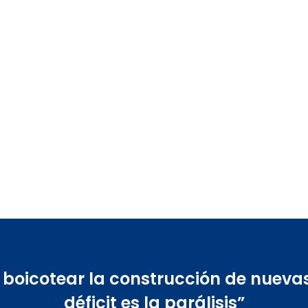
r boicotear la construcción de nuevas
déficit es la parálisis”