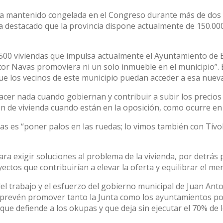
ya mantenido congelada en el Congreso durante más de dos 
a destacado que la provincia dispone actualmente de 150.000 
e 500 viviendas que impulsa actualmente el Ayuntamiento de
or Navas promoviera ni un solo inmueble en el municipio”. E
que los vecinos de este municipio puedan acceder a esa nueva
acer nada cuando gobiernan y contribuir a subir los precios
ión de vivienda cuando están en la oposición, como ocurre e
stas es “poner palos en las ruedas; lo vimos también con Tívo
ara exigir soluciones al problema de la vivienda, por detrá
ctos que contribuirían a elevar la oferta y equilibrar el mer
 del trabajo y el esfuerzo del gobierno municipal de Juan An
revén promover tanto la Junta como los ayuntamientos popu
 que defiende a los okupas y que deja sin ejecutar el 70% de 