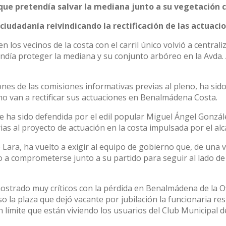
 que pretendía salvar la mediana junto a su vegetación
iudadanía reivindicando la rectificación de las actuacion
en los vecinos de la costa con el carril único volvió a central
endía proteger la mediana y su conjunto arbóreo en la Avda
ones de las comisiones informativas previas al pleno, ha sid
no van a rectificar sus actuaciones en Benalmádena Costa.
ha sido defendida por el edil popular Miguel Ángel González
as al proyecto de actuación en la costa impulsada por el alca
io Lara, ha vuelto a exigir al equipo de gobierno que, de una 
a comprometerse junto a su partido para seguir al lado de l
ostrado muy críticos con la pérdida en Benalmádena de la O
o la plaza que dejó vacante por jubilación la funcionaria re
 límite que están viviendo los usuarios del Club Municipal de