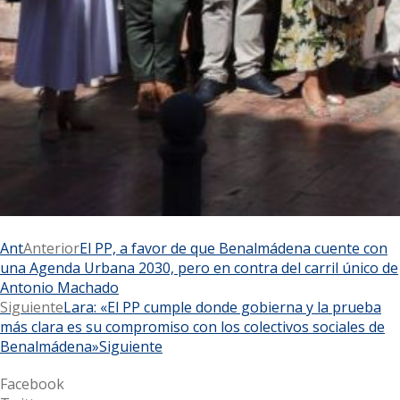
Ant
Anterior
El PP, a favor de que Benalmádena cuente con
una Agenda Urbana 2030, pero en contra del carril único de
Antonio Machado
Siguiente
Lara: «El PP cumple donde gobierna y la prueba
más clara es su compromiso con los colectivos sociales de
Benalmádena»
Siguiente
Facebook