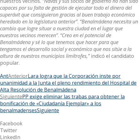
nuestros vecinos.
“Navas y sus socios de gobierno no han sido
capaces por su falta de gestión de ejecutar todo el dinero del
superávit que consiguieron gracias al buen trabajo económico
heredado en la legislatura anterior”
.
“Benalmádena necesita un
cambio que logre situar a nuestra ciudad en el lugar que
nuestros vecinos merecen”
.
“Creo en el potencial de
Benalmádena y sé lo que tenemos que hacer para que
tengamos el desarrollo social y económico que nos sitúe a la
altura de nuestros municipios limítrofes,”
indicó el candidato
popular.
Ant
Anterior
Lara logra que la Corporación inste por
unanimidad a la Junta el pleno rendimiento del Hospital de
Alta Resolución de Benalmádena
Siguiente
PP exige eliminar las trabas para obtener la
bonificación de «Ciudadanía Ejemplar» a los
benalmadenses
Siguiente
Facebook
Twitter
LinkedIn