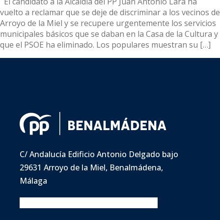
El candidato a la Alcaldía del PP Juan Antonio Lara ha
vuelto a reclamar que se deje de discriminar a los vecinos de
Arroyo de la Miel y se recupere urgentemente los servicios
municipales básicos que se daban en la Casa de la Cultura y
que el PSOE ha eliminado. Los populares muestran su […]
C/ Andalucía Edificio Antonio Delgado bajo
29631 Arroyo de la Miel, Benalmádena,
Málaga
Facebook
Twitter
Instagram
Youtube